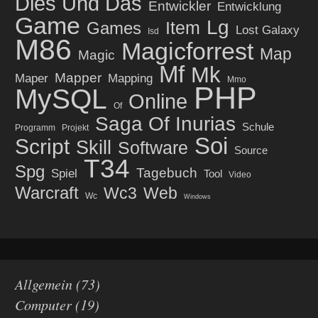
Dies Und Das
Entwickler
Entwicklung
Game
Lg
Item
Games
Lost Galaxy
Isd
M86
Magicforrest
Map
Magic
Mf
Mk
Mapper
Maper
Mapping
Mmo
PHP
MySQL
Online
Of
Saga Of Inurias
Schule
Programm
Projekt
Soi
Script
Skill
Software
Source
T34
Spg
Tagebuch
Spiel
Tool
Video
Warcraft
Wc3
Web
Wc
Windows
Allgemein
(73)
Computer
(19)