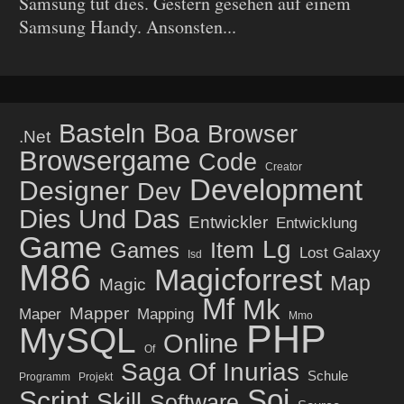
Samsung tut dies. Gestern gesehen auf einem
Samsung Handy. Ansonsten...
Basteln
Boa
Browser
.net
Browsergame
Code
Creator
Development
Designer
Dev
Dies Und Das
Entwickler
Entwicklung
Game
Lg
Item
Games
Lost Galaxy
Isd
M86
Magicforrest
Map
Magic
Mf
Mk
Mapper
Maper
Mapping
Mmo
PHP
MySQL
Online
Of
Saga Of Inurias
Schule
Programm
Projekt
Soi
Script
Skill
Software