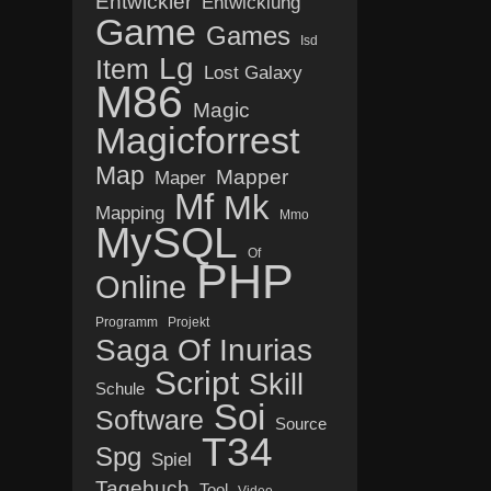
Entwickler
Entwicklung
Game
Games
Isd
Lg
Item
Lost Galaxy
M86
Magic
Magicforrest
Map
Mapper
Maper
Mf
Mk
Mapping
Mmo
MySQL
Of
PHP
Online
Programm
Projekt
Saga Of Inurias
Script
Skill
Schule
Soi
Software
Source
T34
Spg
Spiel
Tagebuch
Tool