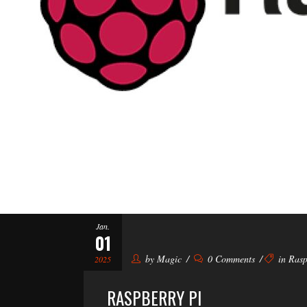
Jan.
01
by
Magic
0 Comments
in
Rasp
2025
RASPBERRY PI