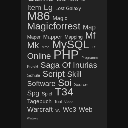
Isd
Lg
Item
Lost Galaxy
M86
Magic
Magicforrest
Map
Mf
Mapper
Maper
Mapping
MySQL
Mk
Mmo
Of
PHP
Online
Programm
Saga Of Inurias
Projekt
Script
Skill
Schule
Soi
Software
Source
T34
Spg
Spiel
Tagebuch
Tool
Video
Warcraft
Wc3
Web
Wc
Windows