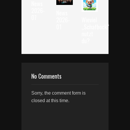
News
2026-
News
07
2026-
Wieviel
01
„Schafbock“
nutzt
du?
No Comments
Sorry, the comment form is
closed at this time.