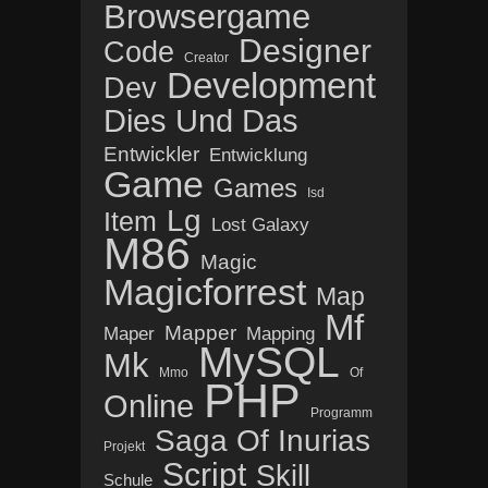
Browsergame
Designer
Code
Creator
Development
Dev
Dies Und Das
Entwickler
Entwicklung
Game
Games
Isd
Lg
Item
Lost Galaxy
M86
Magic
Magicforrest
Map
Mf
Mapper
Maper
Mapping
MySQL
Mk
Mmo
Of
PHP
Online
Programm
Saga Of Inurias
Projekt
Script
Skill
Schule