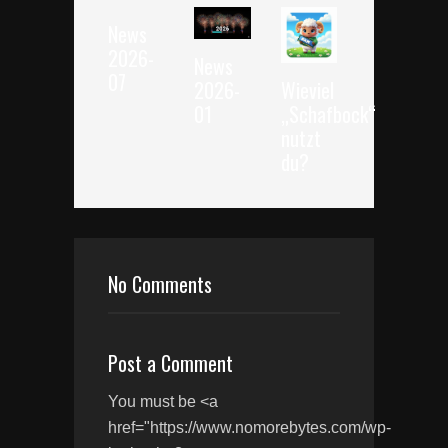
News
2026-
News
07
2026-
Wieviel
01
„Schafbock“
nutzt
du?
No Comments
Post a Comment
You must be <a
href="https://www.nomorebytes.com/wp-