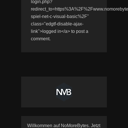
login.php?
redirect_to=https%3A%2F%2Fwww.nomoreby
spiel-net-c-visual-basic%2F"
class="edgtf-disable-ajax-
link">logged in</a> to post a
comment.
Willkommen auf NoMoreBytes. Jetzt