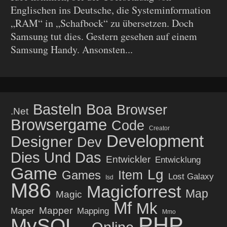
Englischen ins Deutsche, die Systeminformation
„RAM“ in „Schafbock“ zu übersetzen. Doch
Samsung tut dies. Gestern gesehen auf einem
Samsung Handy. Ansonsten...
Basteln
Boa
Browser
.net
Browsergame
Code
Creator
Development
Designer
Dev
Dies Und Das
Entwickler
Entwicklung
Game
Lg
Item
Games
Lost Galaxy
Isd
M86
Magicforrest
Map
Magic
Mf
Mk
Mapper
Maper
Mapping
Mmo
PHP
MySQL