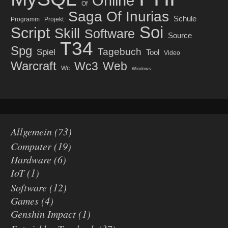
Online
Of
Saga Of Inurias
Schule
Programm
Projekt
Soi
Script
Skill
Software
Source
T34
Spg
Tagebuch
Spiel
Tool
Video
Warcraft
Wc3
Web
Wc
Windows
Allgemein
(73)
Computer
(19)
Hardware
(6)
IoT
(1)
Software
(12)
Games
(4)
Genshin Impact
(1)