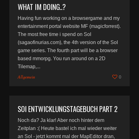
WHAT IM DOING..?
Having fun working on a browsergame and my
entertainment portal website MF (magicforrest).
The most free time i spend on SoI
(sagaofinurias.com), the 4th version of the SoI
game series. The fourth part will be a browser
based mmorpg. You run around on a 2D
Tilemap,...
Allgemein
0
SOI ENTWICKLUNGSTAGEBUCH PART 2
Noch da? Ja klar! Aber noch hinter dem
Zeitplan :( Heute bastel ich mal wieder weiter
an SoI - jetzt kommt mal der MapEditor dran,