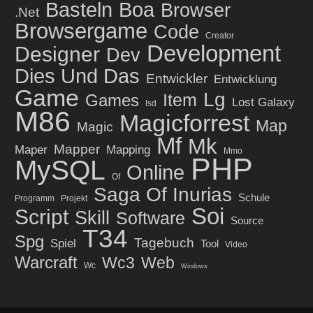
Basteln
Boa
Browser
.net
Browsergame
Code
Creator
Development
Designer
Dev
Dies Und Das
Entwickler
Entwicklung
Game
Lg
Item
Games
Lost Galaxy
Isd
M86
Magicforrest
Map
Magic
Mf
Mk
Mapper
Maper
Mapping
Mmo
PHP
MySQL
Online
Of
Saga Of Inurias
Schule
Programm
Projekt
Soi
Script
Skill
Software
Source
T34
Spg
Tagebuch
Spiel
Tool
Video
Warcraft
Wc3
Web
Wc
Windows