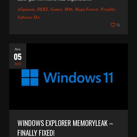
Allgemein
,
DEKZ
,
Games
,
M86
,
MagicForrest
,
Projekte
,
Software Dev
0
Nov.
05
2022
WINDOWS EXPLORER MEMORYLEAK –
FINALLY FIXED!