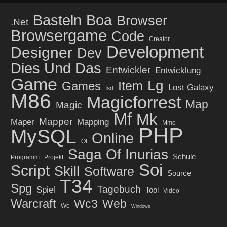
Basteln
Boa
Browser
.net
Browsergame
Code
Creator
Development
Designer
Dev
Dies Und Das
Entwickler
Entwicklung
Game
Lg
Item
Games
Lost Galaxy
Isd
M86
Magicforrest
Map
Magic
Mf
Mk
Mapper
Maper
Mapping
Mmo
PHP
MySQL
Online
Of
Saga Of Inurias
Schule
Programm
Projekt
Soi
Script
Skill
Software
Source
T34
Spg
Tagebuch
Spiel
Tool
Video
Warcraft
Wc3
Web
Wc
Windows