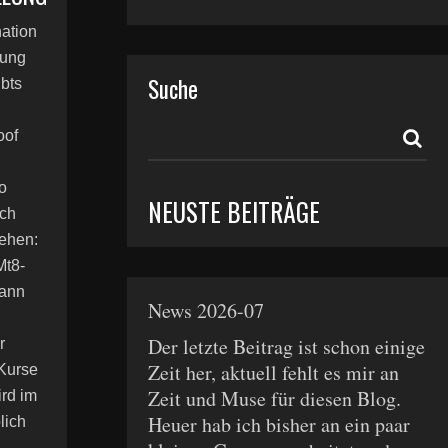
ation
lung
Suche
ibts
oof
o
NEUSTE BEITRÄGE
uch
sehen:
Mt8-
ann
News 2026-07
Der letzte Beitrag ist schon einige
r
Zeit her, aktuell fehlt es mir an
 Kurse
Zeit und Muse für diesen Blog.
ird im
Heuer hab ich bisher an ein paar
lich