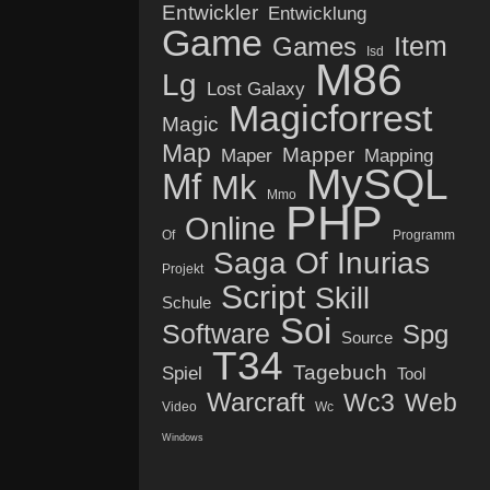
Entwickler
Entwicklung
Game
Item
Games
Isd
M86
Lg
Lost Galaxy
Magicforrest
Magic
Map
Mapper
Maper
Mapping
MySQL
Mf
Mk
Mmo
PHP
Online
Of
Programm
Saga Of Inurias
Projekt
Script
Skill
Schule
Soi
Software
Spg
Source
T34
Tagebuch
Spiel
Tool
Warcraft
Wc3
Web
Video
Wc
Windows