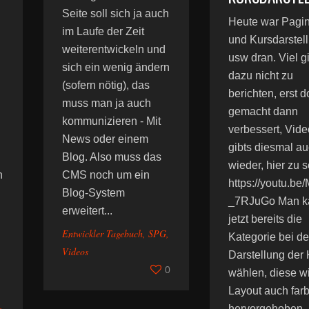
Seite soll sich ja auch
Heute war Pagin
im Laufe der Zeit
und Kursdarstel
weiterentwickeln und
usw dran. Viel g
sich ein wenig ändern
dazu nicht zu
(sofern nötig), das
berichten, erst d
muss man ja auch
gemacht dann
kommunizieren - Mit
verbessert, Vide
News oder einem
gibts diesmal a
Blog. Also muss das
wieder, hier zu 
h
CMS noch um ein
https://youtu.be/
Blog-System
_7RJuGo Man k
erweitert...
jetzt bereits die
Entwickler Tagebuch
,
SPG
,
Kategorie bei de
Videos
Darstellung der
0
wählen, diese w
Layout auch farb
,
hervorgehoben.