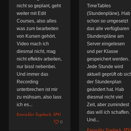
nicht so geplant, geht
TimeTables
weiter mit Edit
(Stundenpläne). Hab
Courses, also alles
schon so umgesetzt
was zum bearbeiten
das alle verfügbaren
von Kursen gehört.
Stundenpläne am
Video mach ich
Server eingelesen
diesmal nicht, mag
und per Klasse
nicht effektiv arbeiten,
gespeichert werden.
nur bissl nebenbei.
Jede Stunde wird
Und immer das
aktuell geprüft ob sic
Recording
der Stundenplan
unterbrechen ist mir
geändert hat. Hab
zu mühsam, also lass
diesmal nicht viel
ich es...
Zeit, aber zumindest
das will ich schaffen.
Entwickler Tagebuch
,
SPG
Und...
0
Entwickler Tagebuch
,
SPG