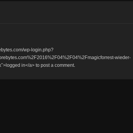
ebytes.com/wp-login.php?
orebytes.com%2F2016%2F04%2F04%2Fmagicforrest-wieder-
k">logged in</a> to post a comment.