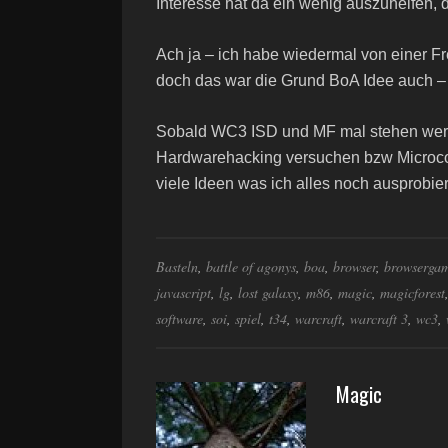
Interesse hat da ein wenig auszuhelfen, 
Ach ja – ich habe wiedermal von einer F
doch das war die Grund BoA Idee auch –
Sobald WC3 ISD und MF mal stehen werd
Hardwarehacking versuchen bzw Microco
viele Ideen was ich alles noch ausprobie
Basteln
,
battle of agonys
,
boa
,
browser
,
browserga
javascript
,
lg
,
lost galaxy
,
m86
,
magic
,
magicforest
software
,
soi
,
spiel
,
t34
,
warcraft
,
warcraft 3
,
wc3
,
Magic