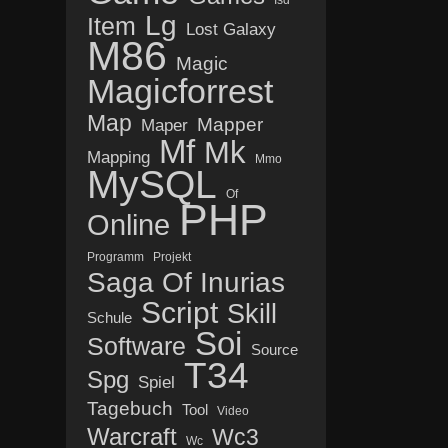
Isd
Lg
Item
Lost Galaxy
M86
Magic
Magicforrest
Map
Mapper
Maper
Mf
Mk
Mapping
Mmo
MySQL
Of
PHP
Online
Programm
Projekt
Saga Of Inurias
Script
Skill
Schule
Soi
Software
Source
T34
Spg
Spiel
Tagebuch
Tool
Video
Warcraft
Wc3
Wc