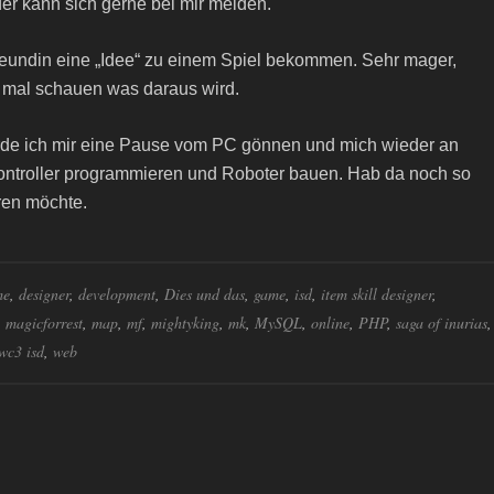
der kann sich gerne bei mir melden.
reundin eine „Idee“ zu einem Spiel bekommen. Sehr mager,
 mal schauen was daraus wird.
e ich mir eine Pause vom PC gönnen und mich wieder an
ntroller programmieren und Roboter bauen. Hab da noch so
ren möchte.
me
,
designer
,
development
,
Dies und das
,
game
,
isd
,
item skill designer
,
,
magicforrest
,
map
,
mf
,
mightyking
,
mk
,
MySQL
,
online
,
PHP
,
saga of inurias
,
wc3 isd
,
web