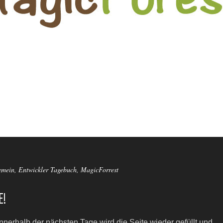
emein
,
Entwickler Tagebuch
,
MagicForrest
E!
nnerhalb der nächsten Tage wird die Seite wieder gefüllt und