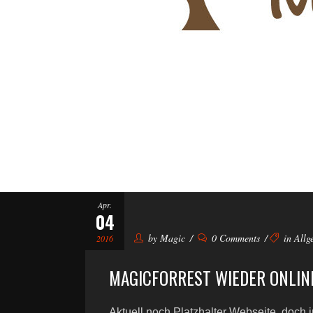
Apr.
04
by
Magic
0 Comments
in
Allg
2016
MAGICFORREST WIEDER ONLIN
Aktuell noch Platzhalter Webseite, doch i