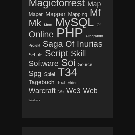
Magicforrest
Map
Mf
Mapper
Maper
Mapping
MySQL
Mk
Mmo
Of
PHP
Online
Programm
Saga Of Inurias
Projekt
Script
Skill
Schule
Soi
Software
Source
T34
Spg
Spiel
Tagebuch
Tool
Video
Warcraft
Wc3
Web
Wc
Windows