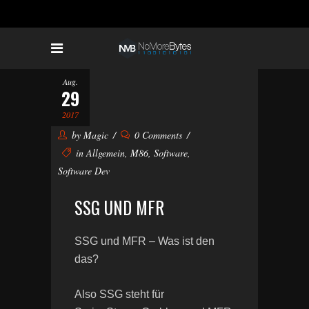
Aug.
29
2017
by
Magic
0 Comments
in
Allgemein
,
M86
,
Software
,
Software Dev
SSG UND MFR
SSG und MFR – Was ist den
das?
Also SSG steht für