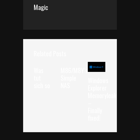
Magic
Related Posts
Was
M86/M8Y’s
tut
Simple
Windows
sich so
NAS
Explorer
Memoryleak
–
Finally
fixed!