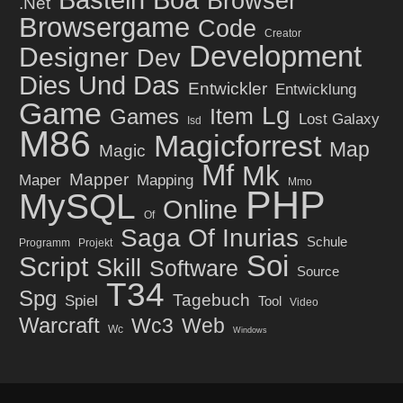
Basteln
Boa
Browser
.net
Browsergame
Code
Creator
Development
Designer
Dev
Dies Und Das
Entwickler
Entwicklung
Game
Lg
Item
Games
Lost Galaxy
Isd
M86
Magicforrest
Map
Magic
Mf
Mk
Mapper
Maper
Mapping
Mmo
PHP
MySQL
Online
Of
Saga Of Inurias
Schule
Programm
Projekt
Soi
Script
Skill
Software
Source
T34
Spg
Tagebuch
Spiel
Tool
Video
Warcraft
Wc3
Web
Wc
Windows