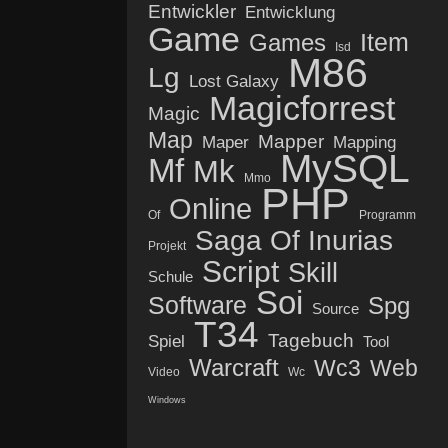
Entwickler
Entwicklung
Game
Item
Games
Isd
M86
Lg
Lost Galaxy
Magicforrest
Magic
Map
Mapper
Maper
Mapping
MySQL
Mf
Mk
Mmo
PHP
Online
Of
Programm
Saga Of Inurias
Projekt
Script
Skill
Schule
Soi
Software
Spg
Source
T34
Tagebuch
Spiel
Tool
Warcraft
Wc3
Web
Video
Wc
Windows