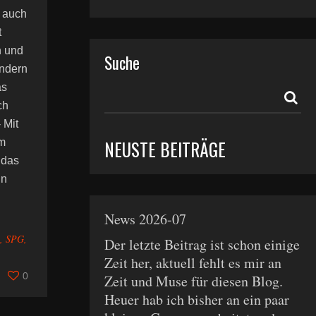
a auch
t
n und
Suche
ändern
as
ch
 Mit
m
NEUSTE BEITRÄGE
 das
in
News 2026-07
,
SPG
,
Der letzte Beitrag ist schon einige
Zeit her, aktuell fehlt es mir an
0
Zeit und Muse für diesen Blog.
Heuer hab ich bisher an ein paar