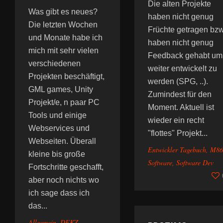
Die alten Projekte
Was gibt es neues?
haben nicht genug
Die letzten Wochen
Früchte getragen bz
und Monate habe ich
haben nicht genug
mich mit sehr vielen
Feedback gehabt um
verschiedenen
weiter entwickelt zu
Projekten beschäftigt,
werden (SPG, ..).
GML games, Unity
Zumindest für den
Projekt/e, n paar PC
Moment. Aktuell ist
Tools und einige
wieder ein recht
Webservices und
"flottes" Projekt...
Webseiten. Überall
Entwickler Tagebuch
,
M86
kleine bis große
Software
,
Software Dev
Fortschritte geschafft,
aber noch nichts wo
ich sage dass ich
das...
Allgemein
,
DEKZ
,