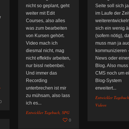
nicht so geplant, geht
Seite soll sich j
weiter mit Edit
im Laufe der Zei
w
Courses, also alles
weiterentwickel
was zum bearbeiten
sich ein wenig 
von Kursen gehört.
(sofern nötig), d
Video mach ich
muss man ja au
diesmal nicht, mag
kommunizieren -
nicht effektiv arbeiten,
News oder eine
nur bissl nebenbei.
Blog. Also muss
Und immer das
CMS noch um e
Recording
Blog-System
,
unterbrechen ist mir
erweitert...
zu mühsam, also lass
Entwickler Tagebuch
0
ich es...
Videos
Entwickler Tagebuch
,
SPG
0