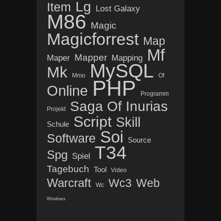
Lg
Item
Lost Galaxy
M86
Magic
Magicforrest
Map
Mf
Mapper
Maper
Mapping
MySQL
Mk
Mmo
Of
PHP
Online
Programm
Saga Of Inurias
Projekt
Script
Skill
Schule
Soi
Software
Source
T34
Spg
Spiel
Tagebuch
Tool
Video
Warcraft
Wc3
Web
Wc
Windows