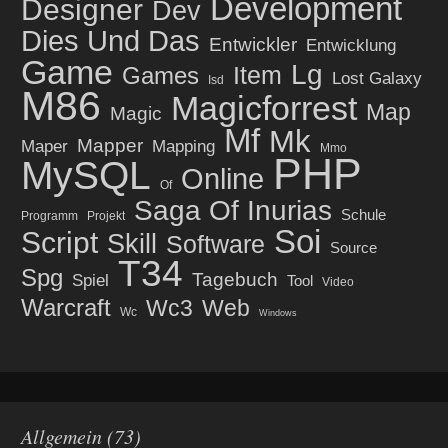
Development
Designer
Dev
Dies Und Das
Entwickler
Entwicklung
Game
Lg
Item
Games
Lost Galaxy
Isd
M86
Magicforrest
Map
Magic
Mf
Mk
Mapper
Maper
Mapping
Mmo
PHP
MySQL
Online
Of
Saga Of Inurias
Schule
Programm
Projekt
Soi
Script
Skill
Software
Source
T34
Spg
Tagebuch
Spiel
Tool
Video
Warcraft
Wc3
Web
Wc
Windows
Allgemein
(73)