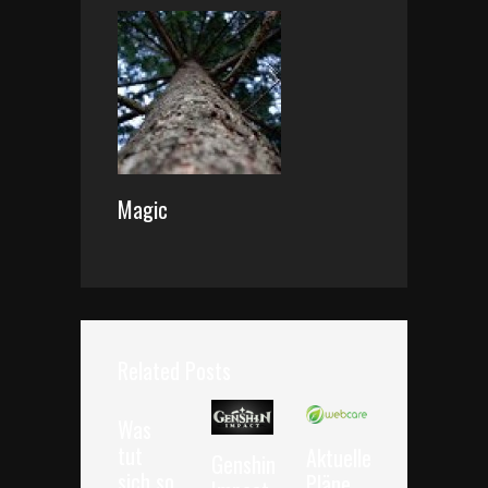
Magic
Related Posts
Was
tut
Aktuelle
Genshin
sich so
Pläne,