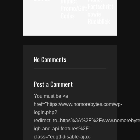
Impact
Fortschritt
Promo/Gift
sowie
Codes
Rückblick
No Comments
Post a Comment
You must be <a
href="https://www.nomorebytes.com/wp-
login.php?
redirect_to=https%3A%2F%2Fwww.nomoreb
igb-and-api-features%2F"
class="edgtf-disable-ajax-