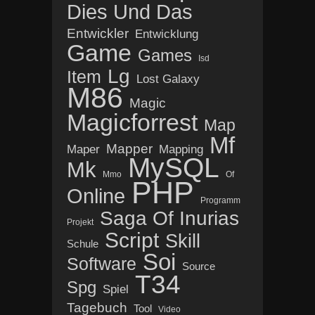
Dies Und Das
Entwickler
Entwicklung
Game
Games
Isd
Lg
Item
Lost Galaxy
M86
Magic
Magicforrest
Map
Mf
Mapper
Maper
Mapping
MySQL
Mk
Mmo
Of
PHP
Online
Programm
Saga Of Inurias
Projekt
Script
Skill
Schule
Soi
Software
Source
T34
Spg
Spiel
Tagebuch
Tool
Video