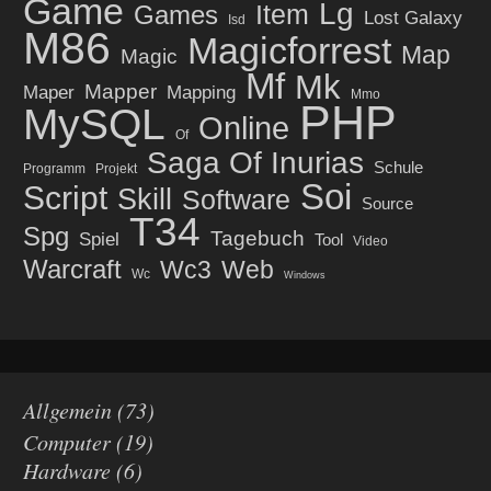
Game
Lg
Item
Games
Lost Galaxy
Isd
M86
Magicforrest
Map
Magic
Mf
Mk
Mapper
Maper
Mapping
Mmo
PHP
MySQL
Online
Of
Saga Of Inurias
Schule
Programm
Projekt
Soi
Script
Skill
Software
Source
T34
Spg
Tagebuch
Spiel
Tool
Video
Warcraft
Wc3
Web
Wc
Windows
Allgemein
(73)
Computer
(19)
Hardware
(6)