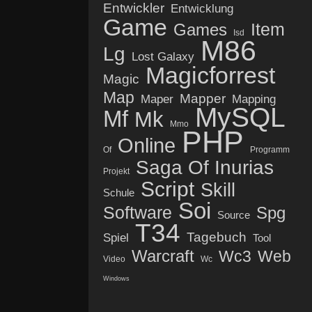
Entwickler
Entwicklung
Game
Item
Games
Isd
M86
Lg
Lost Galaxy
Magicforrest
Magic
Map
Mapper
Maper
Mapping
MySQL
Mf
Mk
Mmo
PHP
Online
Of
Programm
Saga Of Inurias
Projekt
Script
Skill
Schule
Soi
Software
Spg
Source
T34
Tagebuch
Spiel
Tool
Warcraft
Wc3
Web
Video
Wc
Windows