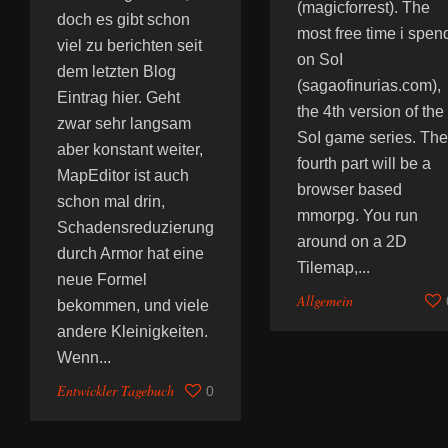
(magicforrest). The
doch es gibt schon
most free time i spen
viel zu berichten seit
on SoI
dem letzten Blog
(sagaofinurias.com),
Eintrag hier. Geht
the 4th version of the
zwar sehr langsam
SoI game series. The
aber konstant weiter,
fourth part will be a
MapEditor ist auch
browser based
schon mal drin,
mmorpg. You run
Schadensreduzierung
around on a 2D
durch Armor hat eine
Tilemap,...
neue Formel
Allgemein
bekommen, und viele
andere Kleinigkeiten.
Wenn...
Entwickler Tagebuch
0