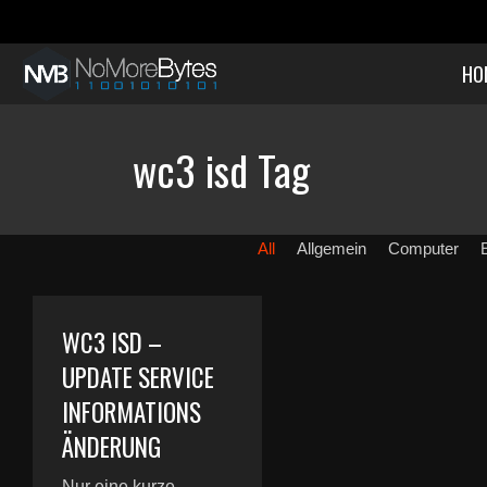
HO
wc3 isd Tag
All
Allgemein
Computer
WC3 ISD –
UPDATE SERVICE
INFORMATIONS
ÄNDERUNG
Nur eine kurze