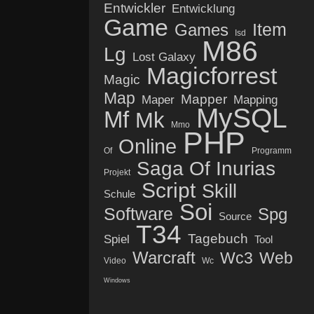
Entwickler
Entwicklung
Game
Item
Games
Isd
M86
Lg
Lost Galaxy
Magicforrest
Magic
Map
Mapper
Maper
Mapping
MySQL
Mf
Mk
Mmo
PHP
Online
Of
Programm
Saga Of Inurias
Projekt
Script
Skill
Schule
Soi
Software
Spg
Source
T34
Tagebuch
Spiel
Tool
Warcraft
Wc3
Web
Video
Wc
Windows