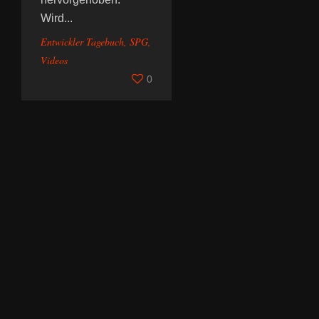
Wird...
Entwickler Tagebuch
,
SPG
,
Videos
0