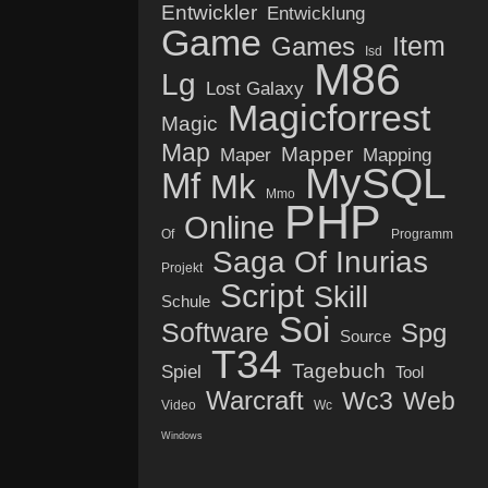
Entwickler
Entwicklung
Game
Item
Games
Isd
M86
Lg
Lost Galaxy
Magicforrest
Magic
Map
Mapper
Maper
Mapping
MySQL
Mf
Mk
Mmo
PHP
Online
Of
Programm
Saga Of Inurias
Projekt
Script
Skill
Schule
Soi
Software
Spg
Source
T34
Tagebuch
Spiel
Tool
Warcraft
Wc3
Web
Video
Wc
Windows