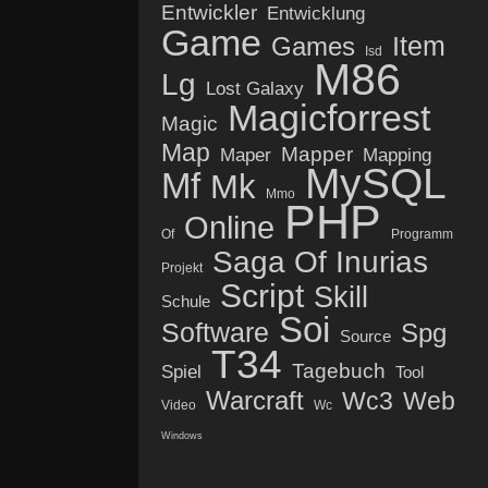
Entwickler
Entwicklung
Game
Item
Games
Isd
M86
Lg
Lost Galaxy
Magicforrest
Magic
Map
Mapper
Maper
Mapping
MySQL
Mf
Mk
Mmo
PHP
Online
Of
Programm
Saga Of Inurias
Projekt
Script
Skill
Schule
Soi
Software
Spg
Source
T34
Tagebuch
Spiel
Tool
Warcraft
Wc3
Web
Video
Wc
Windows