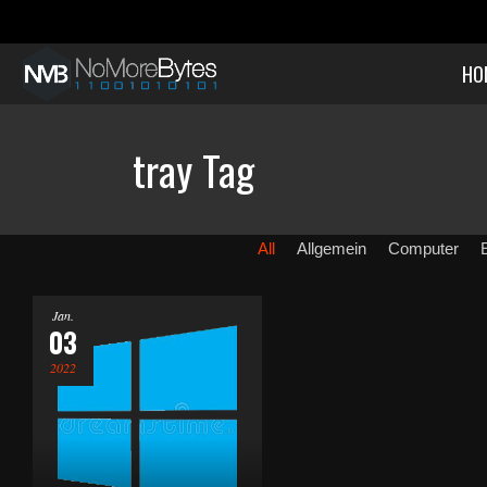
HO
tray Tag
All
Allgemein
Computer
Jan.
03
2022