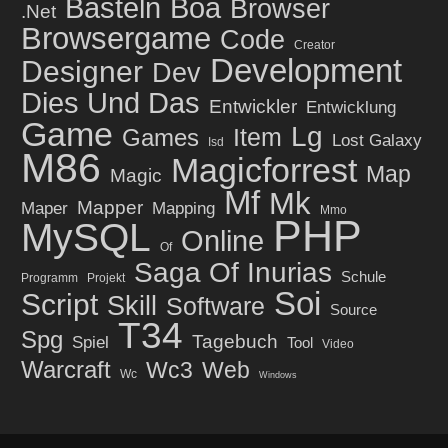
Basteln
Boa
Browser
.net
Browsergame
Code
Creator
Development
Designer
Dev
Dies Und Das
Entwickler
Entwicklung
Game
Lg
Item
Games
Lost Galaxy
Isd
M86
Magicforrest
Map
Magic
Mf
Mk
Mapper
Maper
Mapping
Mmo
PHP
MySQL
Online
Of
Saga Of Inurias
Schule
Programm
Projekt
Soi
Script
Skill
Software
Source
T34
Spg
Tagebuch
Spiel
Tool
Video
Warcraft
Wc3
Web
Wc
Windows