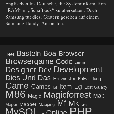
Englischen ins Deutsche, die Systeminformation
„RAM“ in „Schafbock“ zu übersetzen. Doch
Samsung tut dies. Gestern gesehen auf einem
Samsung Handy. Ansonsten...
Basteln
Boa
Browser
.net
Browsergame
Code
Creator
Development
Designer
Dev
Dies Und Das
Entwickler
Entwicklung
Game
Lg
Item
Games
Lost Galaxy
Isd
M86
Magicforrest
Map
Magic
Mf
Mk
Mapper
Maper
Mapping
Mmo
PHP
MySQL
Online