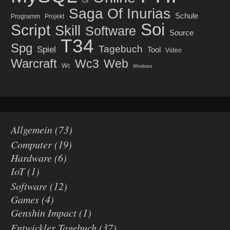
Of
Saga Of Inurias
Schule
Programm
Projekt
Soi
Script
Skill
Software
Source
T34
Spg
Tagebuch
Spiel
Tool
Video
Warcraft
Wc3
Web
Wc
Windows
Allgemein
(73)
Computer
(19)
Hardware
(6)
IoT
(1)
Software
(12)
Games
(4)
Genshin Impact
(1)
Entwickler Tagebuch
(37)