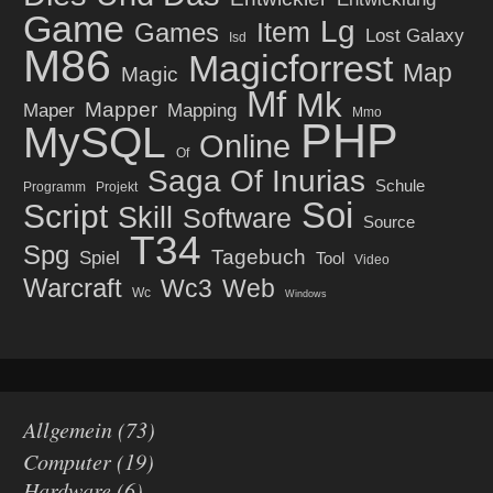
Game
Lg
Item
Games
Lost Galaxy
Isd
M86
Magicforrest
Map
Magic
Mf
Mk
Mapper
Maper
Mapping
Mmo
PHP
MySQL
Online
Of
Saga Of Inurias
Schule
Programm
Projekt
Soi
Script
Skill
Software
Source
T34
Spg
Tagebuch
Spiel
Tool
Video
Warcraft
Wc3
Web
Wc
Windows
Allgemein
(73)
Computer
(19)
Hardware
(6)