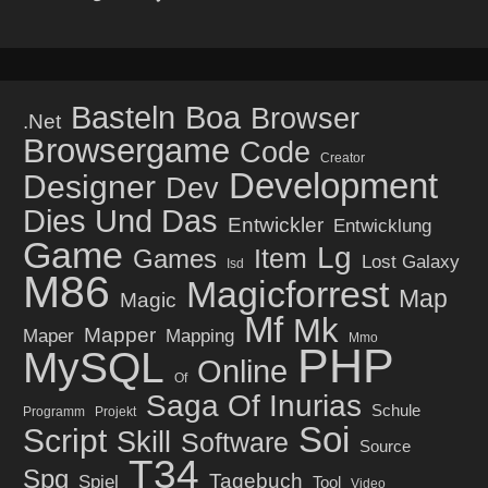
Basteln
Boa
Browser
.net
Browsergame
Code
Creator
Development
Designer
Dev
Dies Und Das
Entwickler
Entwicklung
Game
Lg
Item
Games
Lost Galaxy
Isd
M86
Magicforrest
Map
Magic
Mf
Mk
Mapper
Maper
Mapping
Mmo
PHP
MySQL
Online
Of
Saga Of Inurias
Schule
Programm
Projekt
Soi
Script
Skill
Software
Source
T34
Spg
Tagebuch
Spiel
Tool
Video