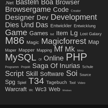
Basteln
Boa
Browser
.net
Browsergame
Code
Creator
Development
Designer
Dev
Dies Und Das
Entwickler
Entwicklung
Game
Lg
Item
Games
Lost Galaxy
Isd
M86
Magicforrest
Map
Magic
Mf
Mk
Mapper
Maper
Mapping
Mmo
PHP
MySQL
Online
Of
Saga Of Inurias
Schule
Programm
Projekt
Soi
Script
Skill
Software
Source
T34
Spg
Tagebuch
Spiel
Tool
Video
Warcraft
Wc3
Web
Wc
Windows