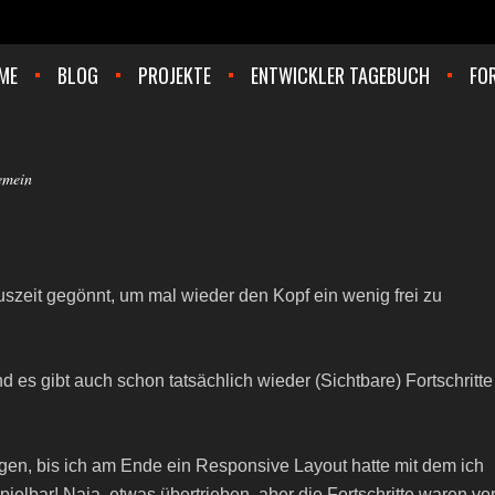
ME
BLOG
PROJEKTE
ENTWICKLER TAGEBUCH
FO
emein
szeit gegönnt, um mal wieder den Kopf ein wenig frei zu
nd es gibt auch schon tatsächlich wieder (Sichtbare) Fortschritte
gen, bis ich am Ende ein Responsive Layout hatte mit dem ich
 spielbar! Naja, etwas übertrieben, aber die Fortschritte waren vo