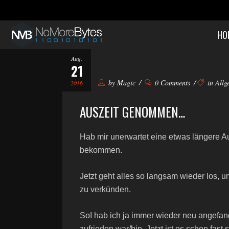
HO
Aug.
21
by
Magic
0 Comments
in
Allg
2016
AUSZEIT GENOMMEN…
Hab mir unerwartet eine etwas längere Au
bekommen.
Jetzt geht alles so langsam wieder los, u
zu verkünden.
SoI hab ich ja immer wieder neu angefan
zufrieden war/bin. Jetzt ist es schon fast