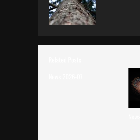
Related Posts
News 2026-07
News