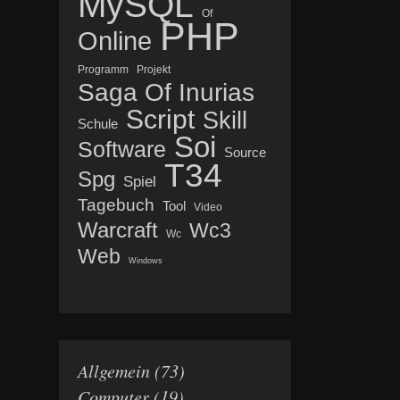
MySQL
Of
PHP
Online
Programm
Projekt
Saga Of Inurias
Script
Skill
Schule
Soi
Software
Source
T34
Spg
Spiel
Tagebuch
Tool
Video
Warcraft
Wc3
Wc
Web
Windows
Allgemein
(73)
Computer
(19)