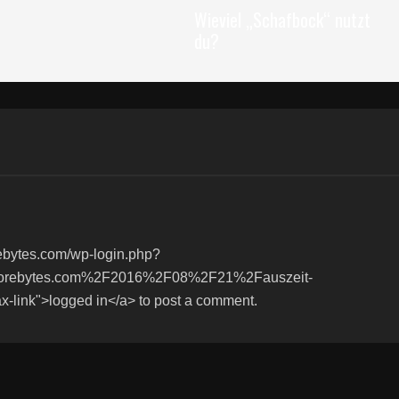
Wieviel „Schafbock“ nutzt
du?
ebytes.com/wp-login.php?
orebytes.com%2F2016%2F08%2F21%2Fauszeit-
-link">logged in</a> to post a comment.