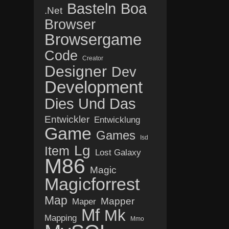
Basteln
Boa
.net
Browser
Browsergame
Code
Creator
Designer
Dev
Development
Dies Und Das
Entwickler
Entwicklung
Game
Games
Isd
Lg
Item
Lost Galaxy
M86
Magic
Magicforrest
Map
Mapper
Maper
Mf
Mk
Mapping
Mmo