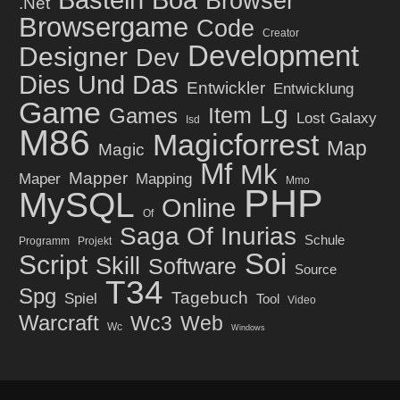
Basteln
Boa
Browser
.net
Browsergame
Code
Creator
Development
Designer
Dev
Dies Und Das
Entwickler
Entwicklung
Game
Lg
Item
Games
Lost Galaxy
Isd
M86
Magicforrest
Map
Magic
Mf
Mk
Mapper
Maper
Mapping
Mmo
PHP
MySQL
Online
Of
Saga Of Inurias
Schule
Programm
Projekt
Soi
Script
Skill
Software
Source
T34
Spg
Tagebuch
Spiel
Tool
Video
Warcraft
Wc3
Web
Wc
Windows