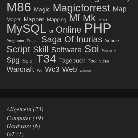
M86
Magicforrest
Map
Magic
Mf
Mk
Mapper
Maper
Mapping
Mmo
PHP
MySQL
Online
Of
Saga Of Inurias
Schule
Programm
Projekt
Soi
Script
Skill
Software
Source
T34
Spg
Tagebuch
Spiel
Tool
Video
Warcraft
Wc3
Web
Wc
Windows
Allgemein
(73)
Computer
(19)
Hardware
(6)
IoT
(1)