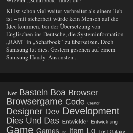
Wieviel „Schafbock“ nutzt du?
KI ist schon viel weiter verbreitet als einem lieb
ist – mit sicherheit würde kein Mensch auf die
Idee kommen, bei der Übersetzung von
Englischen ins Deutsche, die Systeminformation
„RAM“ in „Schafbock“ zu übersetzen. Doch
Samsung tut dies. Gestern gesehen auf einem
Samsung Handy. Ansonsten...
Basteln
Boa
Browser
.net
Browsergame
Code
Creator
Development
Designer
Dev
Dies Und Das
Entwickler
Entwicklung
Game
Lg
Item
Games
Lost Galaxy
Isd