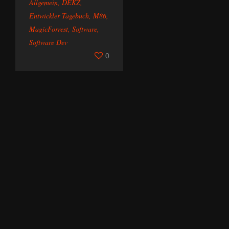
Allgemein
,
DEKZ
,
Entwickler Tagebuch
,
M86
,
MagicForrest
,
Software
,
Software Dev
0