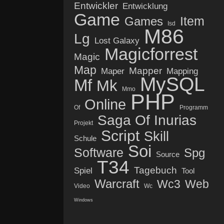
Entwickler
Entwicklung
Game
Item
Games
Isd
M86
Lg
Lost Galaxy
Magicforrest
Magic
Map
Mapper
Maper
Mapping
MySQL
Mf
Mk
Mmo
PHP
Online
Of
Programm
Saga Of Inurias
Projekt
Script
Skill
Schule
Soi
Software
Spg
Source
T34
Tagebuch
Spiel
Tool
Warcraft
Wc3
Web
Video
Wc
Windows