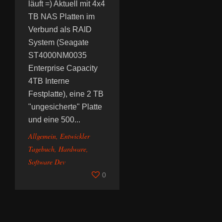
läuft =) Aktuell mit 4x4
TB NAS Platten im
Verbund als RAID
System (Seagate
ST4000NM0035
Enterprise Capacity
4TB Interne
Festplatte), eine 2 TB
"ungesicherte" Platte
und eine 500...
Allgemein
,
Entwickler
Tagebuch
,
Hardware
,
Software Dev
0