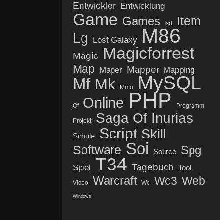
Entwickler
Entwicklung
Game
Item
Games
Isd
M86
Lg
Lost Galaxy
Magicforrest
Magic
Map
Mapper
Maper
Mapping
MySQL
Mf
Mk
Mmo
PHP
Online
Of
Programm
Saga Of Inurias
Projekt
Script
Skill
Schule
Soi
Software
Spg
Source
T34
Tagebuch
Spiel
Tool
Warcraft
Wc3
Web
Video
Wc
Windows