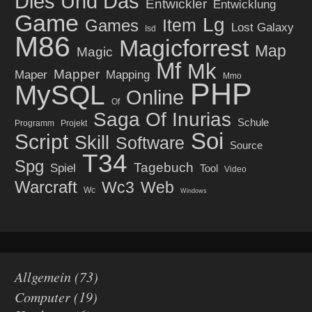
Dies Und Das
Entwickler
Entwicklung
Game
Lg
Item
Games
Lost Galaxy
Isd
M86
Magicforrest
Map
Magic
Mf
Mk
Mapper
Maper
Mapping
Mmo
PHP
MySQL
Online
Of
Saga Of Inurias
Schule
Programm
Projekt
Soi
Script
Skill
Software
Source
T34
Spg
Tagebuch
Spiel
Tool
Video
Warcraft
Wc3
Web
Wc
Windows
Allgemein
(73)
Computer
(19)