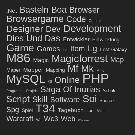
Basteln
Boa
Browser
.net
Browsergame
Code
Creator
Development
Designer
Dev
Dies Und Das
Entwickler
Entwicklung
Game
Lg
Item
Games
Lost Galaxy
Isd
M86
Magicforrest
Map
Magic
Mf
Mk
Mapper
Maper
Mapping
Mmo
PHP
MySQL
Online
Of
Saga Of Inurias
Schule
Programm
Projekt
Soi
Script
Skill
Software
Source
T34
Spg
Tagebuch
Spiel
Tool
Video
Warcraft
Wc3
Web
Wc
Windows