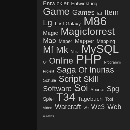
Entwickler
Entwicklung
Game
Item
Games
Isd
M86
Lg
Lost Galaxy
Magicforrest
Magic
Map
Mapper
Maper
Mapping
MySQL
Mf
Mk
Mmo
PHP
Online
Of
Programm
Saga Of Inurias
Projekt
Script
Skill
Schule
Soi
Software
Spg
Source
T34
Tagebuch
Spiel
Tool
Warcraft
Wc3
Web
Video
Wc
Windows