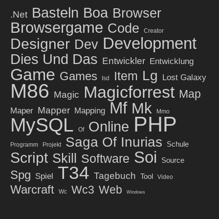
Basteln
Boa
Browser
.net
Browsergame
Code
Creator
Development
Designer
Dev
Dies Und Das
Entwickler
Entwicklung
Game
Lg
Item
Games
Lost Galaxy
Isd
M86
Magicforrest
Map
Magic
Mf
Mk
Mapper
Maper
Mapping
Mmo
PHP
MySQL
Online
Of
Saga Of Inurias
Schule
Programm
Projekt
Soi
Script
Skill
Software
Source
T34
Spg
Tagebuch
Spiel
Tool
Video
Warcraft
Wc3
Web
Wc
Windows